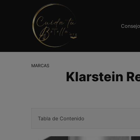
Saltar
al
contenido
Consej
MARCAS
Klarstein R
Tabla de Contenido