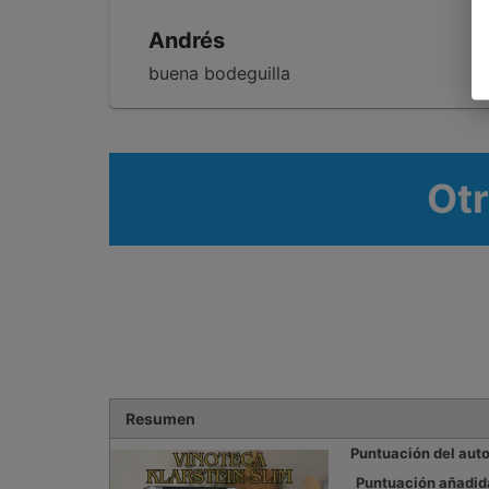
Andrés
buena bodeguilla
Otr
Resumen
Puntuación del auto
Puntuación añadid