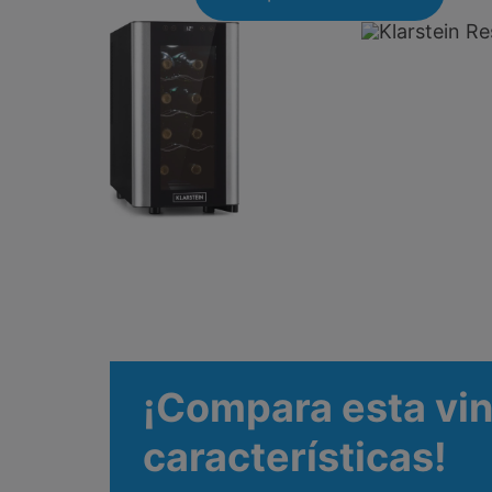
¡Compara esta vin
características!