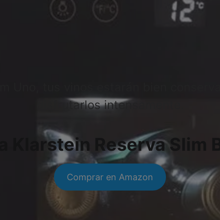
lim Uno, tus vinos estarán bien conser
disfrutarlos intensamente.
 Klarstein Reserva Slim 
Comprar en Amazon