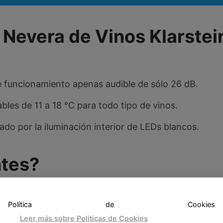
a Nevera de Vinos Klarstei
de funcionamiento apenas audible de sólo 26 dB.
bles de 11 a 18 °C para todo tipo de vinos.
ado por la iluminación interior de LEDs blancos.
ntes?
Política de Cookies
 precio
Leer más sobre Políticas de Cookies