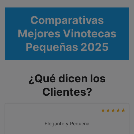
Comparativas
Mejores Vinotecas
Pequeñas 2025
¿Qué dicen los
Clientes?
☆
★
☆
★
☆
★
☆
★
☆
★
Elegante y Pequeña