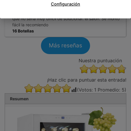
la tengo en el comedor junto al sofá y posiblemente la
Configuración
cambie a la cocina por el ruido que hace al arrancar ,
deberían de mejorar la insonorización del equipo que creo
que no sería muy difícil de solucionar. el salón. Se monto
fácil la recomiendo
16 Botellas
Más reseñas
Nuestra puntuación
¡Haz clic para puntuar esta entrada!
(Votos:
1
Promedio:
5
)
Resumen