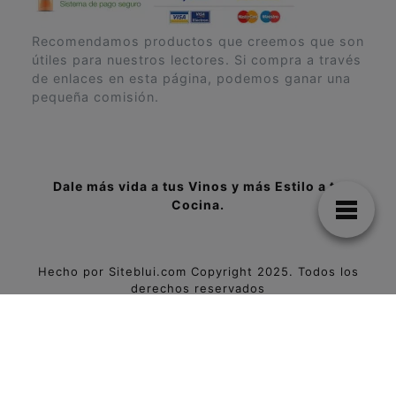
Recomendamos productos que creemos que son
útiles para nuestros lectores. Si compra a través
de enlaces en esta página, podemos ganar una
pequeña comisión.
Dale más vida a tus Vinos y más Estilo a tu
Cocina.
Hecho por
Siteblui.com
Copyright 2025. Todos los
derechos reservados
Vinoteca económicas Madrid